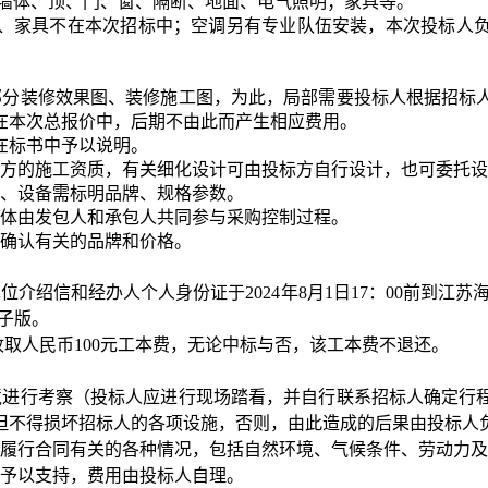
含墙体、顶、门、窗、隔断、地面、电气照明；家具等。
、家具不在本次招标中；空调另有专业队伍安装，本次投标人
部分装修效果图、装修施工图，为此，局部需要投标人根据招标
在本次总报价中，后期不由此而产生相应费用。
在标书中予以说明。
标方的施工资质，有关细化设计可由投标方自行设计，也可委托
材、设备需标明品牌、规格参数。
具体由发包人和承包人共同参与采购控制过程。
人确认有关的品牌和价格。
位介绍信和经办人个人身份证于2024年8月1日17：00前到江
子版。
取人民币100元工本费，无论中标与否，该工本费不退还。
环境进行考察（投标人应进行现场踏看，并自行联系招标人确定
但不得损坏招标人的各项设施，否则，由此造成的后果由投标人
的与履行合同有关的各种情况，包括自然环境、气候条件、劳动力
将予以支持，费用由投标人自理。