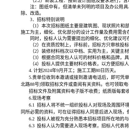
（2.2）新装工程：按新设计图纸及要求进行，
注：图纸中有，但清单未列明的项目及办公用具
除、改造。
3．招标特别说明
（1）本次招标图纸主要是建筑图、现状照片和
施工为主，细化、优化部分的设计工作量及费用需含
同时，投标人认为需要提出的细化、优化建议可
（2）在资质控制上，评标前，招标方只审核投
（2）装修材料档次以中档、实用为主，关键主
（3）根据合同发包人认可的材料价格和品牌，
（4）投标人提供主要材料价格表，以方便招标
4. 计划2024年9月开工；施工工期80日历天。
5.贵单位收到本邀请或接到邀请电话后，即可凭单
北路88号]领取招标文件或查阅有关资料。也可领取电
招标文件及附属资料电子版不收费；纸质版每套收
6.现场考察
6.1 招标人将不统一组织投标人对现场及周围
同所必需的资料，可在征得招标人同意后进入现场，
6.2 投标人被视为充分熟悉本招标项目所在地
6.3 投标人认为需要进入现场考察，招标人代表